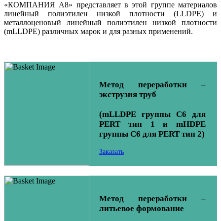
«КОМПАНИЯ А8» представляет в этой группе материалов
линейный полиэтилен низкой плотности (LLDPE) и
металлоценовый линейный полиэтилен низкой плотности
(mLLDPE) различных марок и для разных применений.
Метод переработки –
экструзия труб
(mLLDPE группы C6 для
PERT тип 1 и mHDPE
группы C6 для PERT тип 2)
Заказать
Метод переработки –
литьевое формование