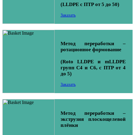
(LLDPE с ПТР от 5 до 50)
Заказать
Метод переработки –
ротационное формование
(Roto LLDPE и mLLDPE
групп C4 и C6, с ПТР от 4
до 5)
Заказать
Метод переработки –
экструзия плоскощелевой
плёнки