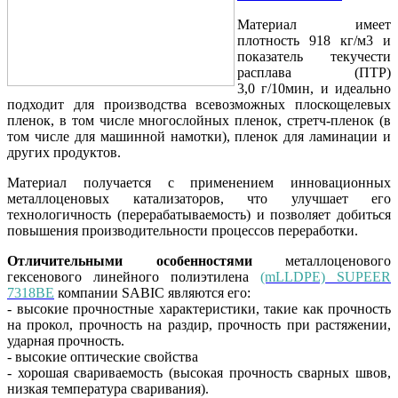
Материал имеет
плотность 918 кг/м3 и
показатель текучести
расплава (ПТР)
3,0 г/10мин, и идеально
подходит для производства всевозможных плоскощелевых
пленок, в том числе многослойных пленок, стретч-пленок (в
том числе для машинной намотки), пленок для ламинации и
других продуктов.
Материал получается с применением инновационных
металлоценовых катализаторов, что улучшает его
технологичность (перерабатываемость) и позволяет добиться
повышения производительности процессов переработки.
Отличительными особенностями
металлоценового
гексенового линейного полиэтилена
(mLLDPE) SUPEER
7318BE
компании SABIC являются его:
- высокие прочностные характеристики, такие как прочность
на прокол, прочность на раздир, прочность при растяжении,
ударная прочность.
- высокие оптические свойства
- хорошая свариваемость (высокая прочность сварных швов,
низкая температура сваривания).