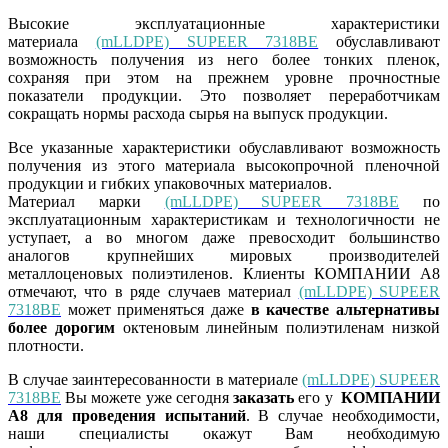
Высокие эксплуатационные характеристики
материала
(mLLDPE) SUPEER 7318BE
обуславливают
возможность получения из него более тонких пленок,
сохраняя при этом на прежнем уровне прочностные
показатели продукции. Это позволяет переработчикам
сокращать нормы расхода сырья на выпуск продукции.
Все указанные характеристики обуславливают возможность
получения из этого материала высокопрочной пленочной
продукции и гибких упаковочных материалов.
Материал марки
(mLLDPE) SUPEER 7318BE
по
эксплуатационным характеристикам и технологичности не
уступает, а во многом даже превосходит большинство
аналогов крупнейших мировых производителей
металлоценовых полиэтиленов. Клиенты КОМПАНИИ А8
отмечают, что в ряде случаев материал
(mLLDPE) SUPEER
7318BE
может применяться даже
в качестве альтернативы
более дорогим
октеновым линейным полиэтиленам низкой
плотности.
В случае заинтересованности в материале
(mLLDPE) SUPEER
7318BE
Вы можете уже сегодня
заказать
его у
КОМПАНИИ
А8
для проведения испытаний
. В случае необходимости,
наши специалисты окажут Вам необходимую