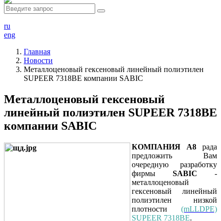
ru
eng
Главная
Новости
Металлоценовый гексеновый линейный полиэтилен
SUPEER 7318BE компании SABIC
Металлоценовый гексеновый
линейный полиэтилен SUPEER 7318BE
компании SABIC
КОМПАНИЯ А8
рада
предложить Вам
очередную разработку
фирмы
SABIC
-
металлоценовый
гексеновый линейный
полиэтилен низкой
плотности
(mLLDPE)
SUPEER 7318BE
.