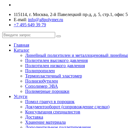
115114, г. Москва, 2-й Павелецкий пр-д, д. 5, стр.1, офис 5
E-mail:
info@a8polymer.ru
+7 495 649 39 79
Главная
Каталог
Линейный полиэтилен и металлоценовый линейны
Полиэтилен высокого давления
Полиэтилен низкого давления
Полипропилен
Термопластичный эластомер
Полиизобутилен
Сополимер ЭВА
Полимерные порошки
Услуги
Помол гранул в порошок
Документооборот (сопровождение сделки)
Консультация специалистов
Доставка
Хранение материала
Дополнительное паллетирование