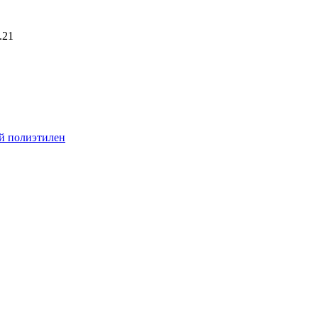
.21
й полиэтилен