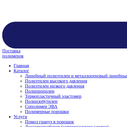
Поставка
полимеров
Главная
Каталог
Линейный полиэтилен и металлоценовый линейны
Полиэтилен высокого давления
Полиэтилен низкого давления
Полипропилен
Термопластичный эластомер
Полиизобутилен
Сополимер ЭВА
Полимерные порошки
Услуги
Помол гранул в порошок
Документооборот (сопровождение сделки)