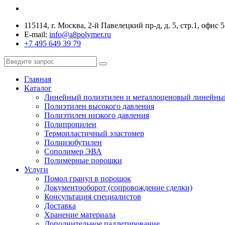
115114, г. Москва, 2-й Павелецкий пр-д, д. 5, стр.1, офис 5
E-mail:
info@a8polymer.ru
+7 495 649 39 79
Главная
Каталог
Линейный полиэтилен и металлоценовый линейны
Полиэтилен высокого давления
Полиэтилен низкого давления
Полипропилен
Термопластичный эластомер
Полиизобутилен
Сополимер ЭВА
Полимерные порошки
Услуги
Помол гранул в порошок
Документооборот (сопровождение сделки)
Консультация специалистов
Доставка
Хранение материала
Дополнительное паллетирование