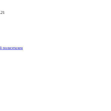
.21
й полиэтилен