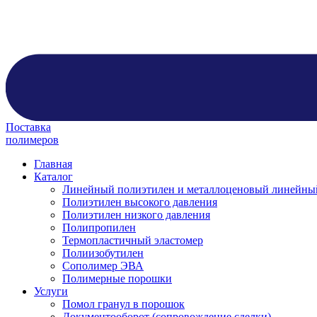
Поставка
полимеров
Главная
Каталог
Линейный полиэтилен и металлоценовый линейны
Полиэтилен высокого давления
Полиэтилен низкого давления
Полипропилен
Термопластичный эластомер
Полиизобутилен
Сополимер ЭВА
Полимерные порошки
Услуги
Помол гранул в порошок
Документооборот (сопровождение сделки)