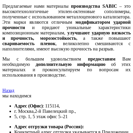
Предлагаемые нами материалы
производства SABIC
– это
высокотехнологичные этилен-октеновые сополимеры,
полученные с использованием металлоценового катализатора.
Эти марки являются отличным
модификатором ударной
прочности
и придают уникальные характеристики
композиционным материалам,
улучшают ударную вязкость
и прочность, морозостойкость
, а также повышают
свариваемость пленок
, великолепно смешиваются с
наполнителями, имеют высокую прочность на разрыв.
Мы с большим удовольствием
предоставим
Вам
необходимую
дополнительную информацию
об этих
материалах и проконсультируем по вопросам их
использования в производстве.
Назад
мы находимся
Адрес
(Офис)
: 115114,
г. Москва,2-й Павелецкий пр.,
5, стр. 1, 5 этаж офис 5–21
Адрес отгрузки товара
(Россия):
Конкретный адрес отгрузки указывается в Приложении